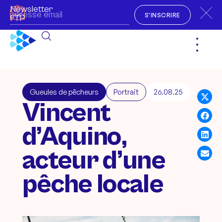
Newsletter
S'INSCRIRE
FTP
Gueules de pêcheurs
Portrait
26.08.25
Vincent
d’Aquino,
acteur d’une
pêche locale