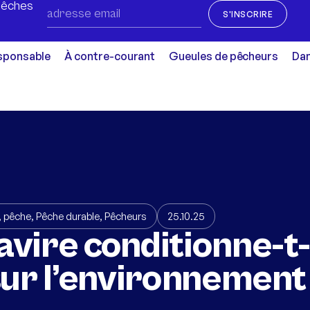
Pêches
S'INSCRIRE
sponsable
À contre-courant
Gueules de pêcheurs
Dan
,
pêche
,
Pêche durable
,
Pêcheurs
25.10.25
navire conditionne-t-
sur l’environnement