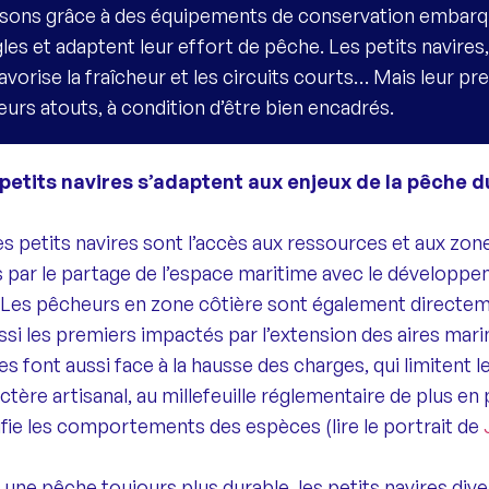
issons grâce à des équipements de conservation embarq
règles et adaptent leur effort de pêche. Les petits navire
favorise la fraîcheur et les circuits courts… Mais leur p
urs atouts, à condition d’être bien encadrés.
 petits navires s’adaptent aux enjeux de la pêche d
des petits navires sont l’accès aux ressources et aux zo
 par le partage de l’espace maritime avec le développe
rs. Les pêcheurs en zone côtière sont également directe
ussi les premiers impactés par l’extension des aires mar
s font aussi face à la hausse des charges, qui limitent leu
tère artisanal, au millefeuille réglementaire de plus en 
fie les comportements des espèces (lire le portrait de
 une pêche toujours plus durable, les petits navires divers