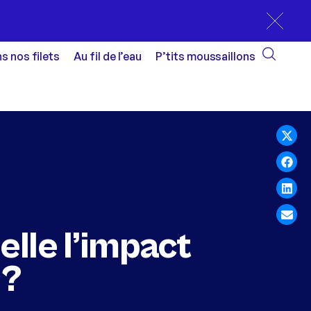
s nos filets
Au fil de l’eau
P’tits moussaillons
elle l’impact
 ?