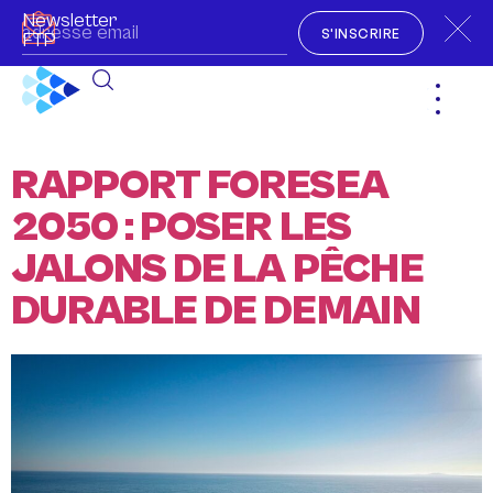
Newsletter
S'INSCRIRE
FTP
RAPPORT FORESEA
2050 : POSER LES
JALONS DE LA PÊCHE
DURABLE DE DEMAIN