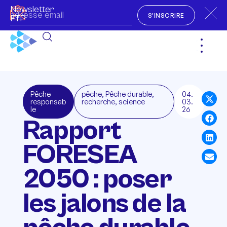
Newsletter
S'INSCRIRE
FTP
Pêche
pêche
,
Pêche durable
,
04.
responsab
recherche
,
science
03.
le
26
Rapport
FORESEA
2050 : poser
les jalons de la