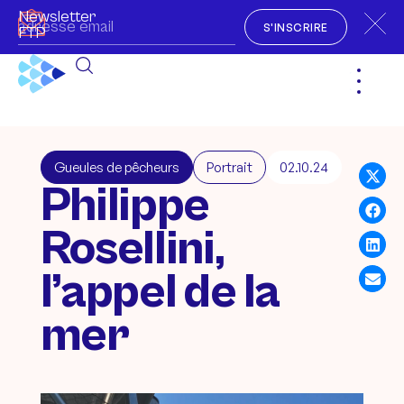
Newsletter
S'INSCRIRE
FTP
Gueules de pêcheurs
Portrait
02.10.24
Philippe
Rosellini,
l’appel de la
mer