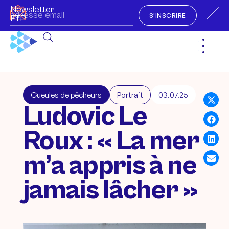
Newsletter
S'INSCRIRE
FTP
Gueules de pêcheurs
Portrait
03.07.25
Ludovic Le
Roux : « La mer
m’a appris à ne
jamais lâcher »