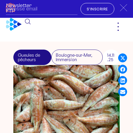
Newsletter
S'INSCRIRE
FTP
Gueules de
Boulogne-sur-Mer
,
14.11
pêcheurs
Immersion
.25