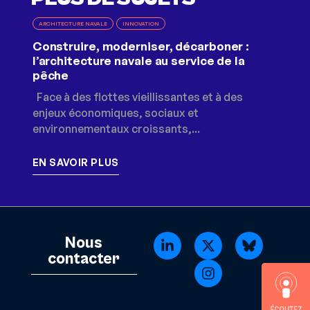
ARCHITECTURE NAVALE
INNOVATION
INN
er,
Construire, moderniser, décarboner :
Tho
l’architecture navale au service de la
cap
pêche
un
Cam
Face à des flottes vieillissantes et à des
nt
sate
enjeux économiques, sociaux et
nouv
environnementaux croissants,...
EN SAVOIR PLUS
EN 
Nous
contacter