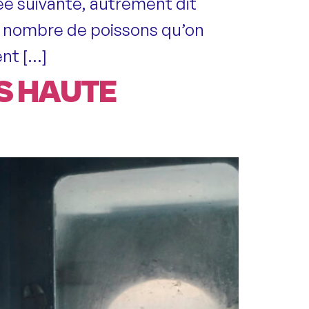
née suivante, autrement dit
le nombre de poissons qu’on
ent […]
US HAUTE