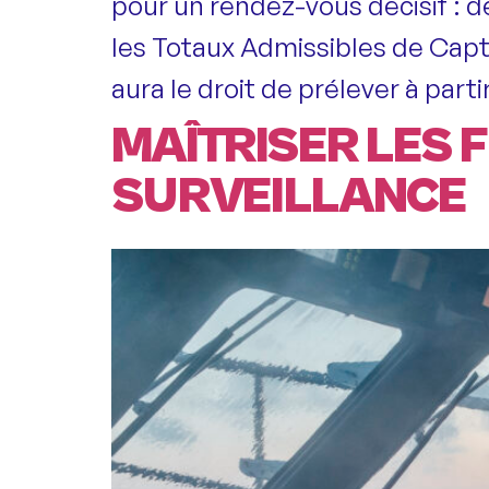
pour un rendez-vous décisif : dé
les Totaux Admissibles de Capt
aura le droit de prélever à part
MAÎTRISER LES F
SURVEILLANCE