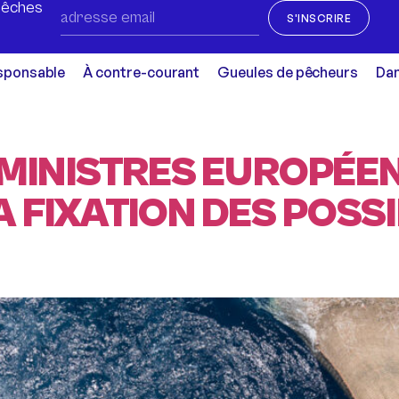
Pêches
S'INSCRIRE
sponsable
À contre-courant
Gueules de pêcheurs
Dan
 MINISTRES EUROPÉENS
FIXATION DES POSSIB