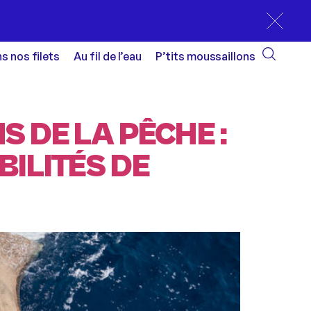
s nos filets
Au fil de l’eau
P’tits moussaillons
 DE LA PÊCHE :
ILITÉS DE