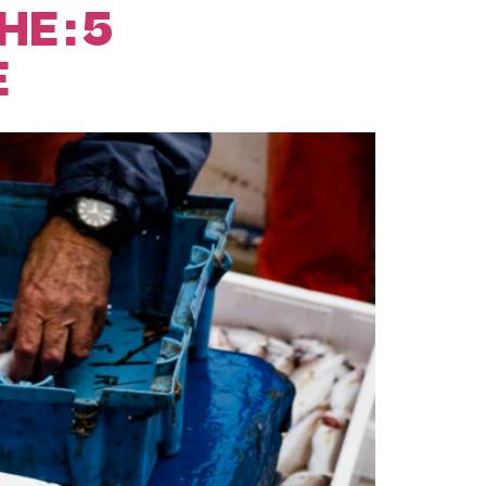
E : 5
E