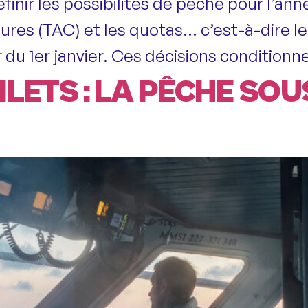
finir les possibilités de pêche pour l’an
ures (TAC) et les quotas… c’est-à-dire 
ir du 1er janvier. Ces décisions conditionn
ILETS : LA PÊCHE SO