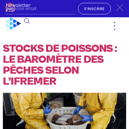
Newsletter
S'INSCRIRE
FTP
STOCKS DE POISSONS :
LE BAROMÈTRE DES
PÊCHES SELON
L’IFREMER